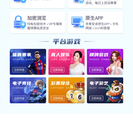
当Deuce向球迷道歉时，在场的人群中立刻爆发出温
暖的笑声。这种笑声不是嘲笑，而是对小男孩无邪行
为的一种鼓励与支持。许多球迷纷纷表示，这样的小
插曲不仅没有影响他们对塔图姆一家人的喜爱，反而
使他们更加欣赏这个家庭所展现出的真实与亲切。
社交媒体上，各类关于这一事件的话题迅速成为热议
焦点。不少网友分享了自己的童年经历，有的人也曾
因书写不好而感到羞愧，但随着时间推移，他们意识
到这些都是成长过程中的一部分。因此，大家对于
Deuce表现出的真诚态度给予高度认可，并纷纷留言
称赞。
这种来自于公众的正能量反馈，不仅让孩子体会到了
被接纳和关注，还增强了他日后的自信心。这种良好