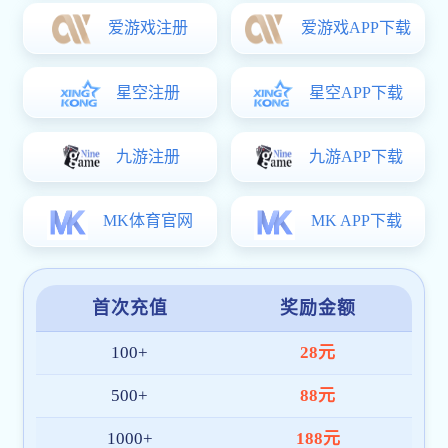
子Deuce因其签名引发了一场温馨而有趣的事件。在
一次球迷见面会上，Deuce在签名时认真致歉，因为
他的字迹被认为难看。这一幕不仅令人忍俊不禁，更
是引发了球迷们的暖心反应。许多球迷对这个小男孩
表达了理解和支持，同时也为他的真诚态度感到欣
慰。通过这个小插曲，我们可以看到体育明星家庭中
的亲情与温暖，也让我们重新审视了名人与球迷之间
的互动关系。本文将从四个方面详细探讨这一事件及
其引发的反响。
1、Deuce签名事件背景
这起事件发生在一个阳光明媚的下午，塔图姆带着儿
子Deuce参加了一场社区活动。作为父亲，塔图姆一
直以来都以积极向上的形象示人，这次他带儿子参与