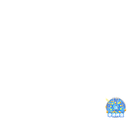
情况的方法。而这种父爱的传递，对儿童心理健康发
展至关重要，也是现代家庭教育的重要组成部分。
此外，通过这样简单却深刻的小事，塔图姆展示了自
己作为父亲的一面。他始终关注孩子成长过程中需要
经历哪些挑战，以及如何帮助他们建立正确的人生观
和价值观。这种榜样力量，对于广大家长来说，无疑
是一种积极启迪。
4、社会文化意义探讨
This一事件背后实际上折射出更深层次的问题，即社
会对青少年成长环境以及教育方式的思考。当今社会
高压竞争下，很多年轻人承受着来自各方的不小期
望，而像Deuce这样怀揣童真、不完美却勇于表现自