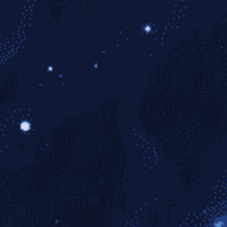
影响
历史积淀，这些都深刻地影响着它们在市场中的定位及其品牌价
丝，其品牌价值自然水涨船高。
的球队之一，以其“铁血精神”著称。他们所拥有庞大的粉丝基础
客场，对阵这样的传统豪强都会吸引大量关注，并且提升了此类
有广泛知名度，但其目前所处的位置尚未达到类似于76人或尼克
地区球队之间明显差距，从而影响到整个市场环境及售价水平。
而却步，但这也不可避免地改变了现场观众体验。当身处熙熙攘
，而这些正是许多粉丝愿意为之付出额外金钱的重要原因。
一定程度上的排斥感。当普通消费者难以承受这种费用时，他们