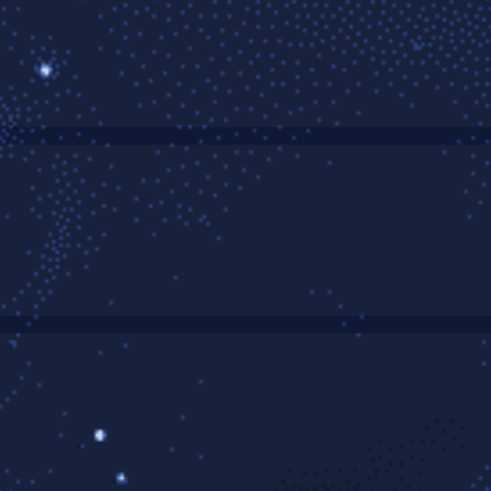
高达503美元雷湖仅需179美元引发关注
尼克斯的门票价格引发了广泛关注。根据报道，76人对尼克斯的
票仅需179美元，这种巨大的差异无疑引起了球迷和媒体的热
关系、不同球队文化与历史影响，以及最终对球迷体验的影响。
其对球迷的重要性。
中两支具有悠久历史和丰富文化底蕴的球队。两队之间的对抗历
象归结于多种因素，包括球队战绩、球星效应以及赛事的重要性