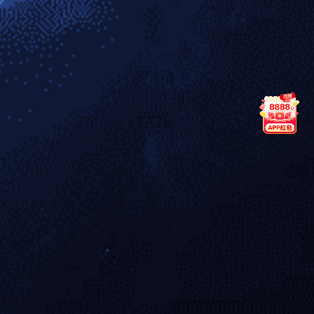
平透明ticket pricing，将直接
中的问题。
反差，引发社会广泛讨论。这不仅涉及到当
之间密切联系的问题。
担起现场观看赛事所需成本，以及如何保持
不断思考并调整策略，以便迎接未来挑战并