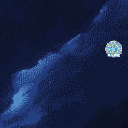
值。费城76人作为拥有辉煌历史的一支豪
以及丰富的人文情怀使得每一次主场作战都
赛事对应门票售价。
斯那样令人瞩目的程度。此外，不同地区居
攘、人声鼎沸的大型体育馆中，每一个欢
很可能选择放弃现场观赏，而转向电视直播