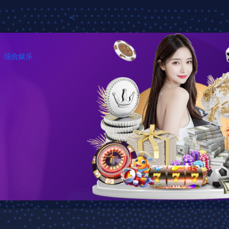
App下载
关于我们
体育热点
口
APP与网页版入口｜畅享全
全面覆盖足球、篮球、电竞等项目的赛事资讯与数据
比赛，聚焦热门体育内容， 助您轻松获取赛事动态
手机App
网页版