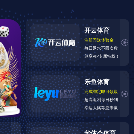
注册入口
球体育赛事与数据服务
内容， 支持
APP下载
与
网页使用
，每
，掌握比赛节奏。