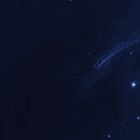
3、不同球队文化与历史
NBA各支球队都有各自独特的文化背景和
强，在过去数十年里培养了一大批忠实粉
而纽约尼克斯则是NBA历史上最具代表性
成为一场盛事。因此，无论是在主场还是
相较之下，比如洛杉矶湖人队虽然同样拥
民消费能力的不均衡分布，也促成了不同
4、对球迷体验的影响
尽管高昂的门票价可能令部分普通观众望
呼、每一次呐喊都能让现场气氛达到高潮
然而，高价位带来的不仅仅是兴奋，还有