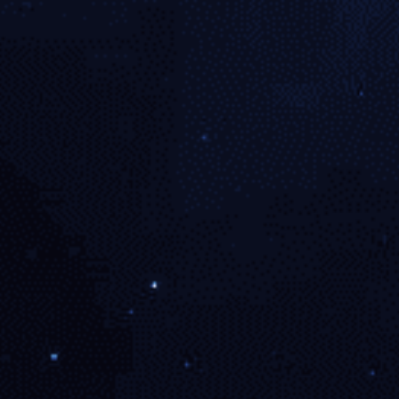
马卡透露巴萨季前赛安排将与
近日，西班牙媒体《马卡报》透露了
2026-07-16
弗莱称小后卫夺冠难得布伦森
在当今的篮球世界中，小后卫的位置
2026-07-01
9游会j9官网登录入口
9游会j9官网登录入口是官方网站提供
武
综合娱乐与体育服务，涵盖足球、篮
s
球、电竞等赛事资讯、数据分析及互
动游戏体验。支持网页版与移动端访
问，提供手机版、app下载、登录入
口、官方网站、网页版、平台、网