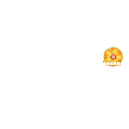
压力。
值得注意的是，大桥还展现出了卓越的领导能力。在
比赛过程中，他经常主动指挥队友的位置，并帮助他
们调整战略。这种精神领袖角色使他不仅仅是一位优
秀选手，更成为了团队凝聚力的重要象征，因此他的
全面发挥令人震撼，也让比赛更加精彩纷呈。
4、东决带来的启示
通过这场东部决赛，我们可以看到现代篮球发展的新
趋势，将个人技术与团队配合结合起来显得尤为重
要。有些时候，一名优秀球员虽然具备超凡能力，但
如果没有合理战术支撑，其优势可能会被充分抵消。
因此，各队应该重视整体战术布置，以便最大限度发