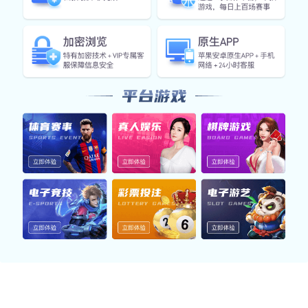
除了哈登个人的数据表现外，对手高命中率背后还有
多种因素。一方面，对方球队具备强大的进攻火力，
他们拥有多名优秀射手，可以通过快速传导球寻找最
佳投篮机会。这种团队配合使得单一球员很难完全封
锁住所有威胁。
另一方面，东决期间球队体能下降也是一个重要因
素。在长时间激烈拼搏之后，许多球员出现疲劳状
态，这直接影响到他们在防守端的专注度和反应速
度。当体力不足时，很容易造成盯人失误，从而让对
方轻易地获得良好的得分机会。
另外，由于季后赛压力巨大，各队战术安排更加复
杂，因此很多时候即便是顶尖防守者也难以完全适应
对方战术变化。这种情况下，高效的进攻配合与准确