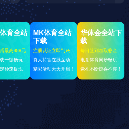
要注册并绑定自己的账户，与个人信息相对
能够更清晰地了解支持者群体，从而制定更
，然后以高价转售给真正想观看比赛的人。
多球迷参与购买比赛门票，并增加他们对球
相关商品，从而增强用户粘性。
识到自己所积累的点数能够直接影响其观看
上的连接，更是形成了一种积极向上的氛