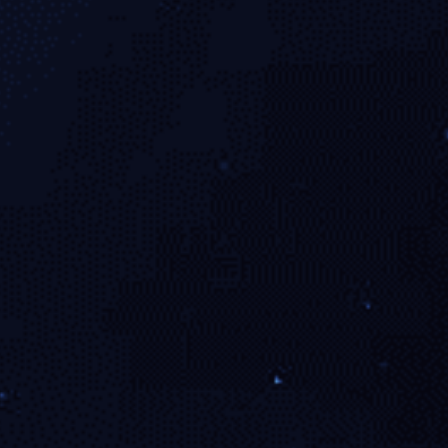
下一篇：
科纳特谈征战第二届世界杯的荣耀