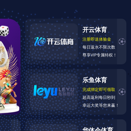
注册入口
球体育赛事与数据服务
内容， 支持
APP下载
与
网页使用
，每
，掌握比赛节奏。