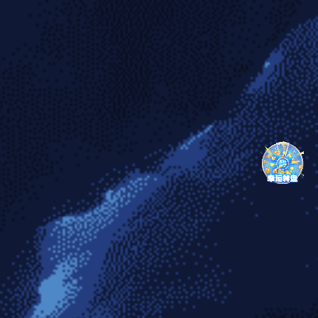
要比赛或德比战，可能会给予更高比例的积
简化操作流程，让每位用户都能轻松完成在
。
区。在这些区域内，不仅可以展示俱乐部历
局，无疑大大丰富了赛事日当天整体体验，
赛后，都能及时发布最新消息、分享精彩瞬
个大家庭中的重要性。