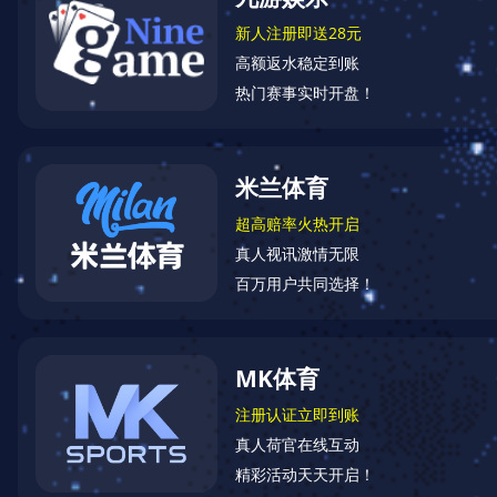
切尔西男足新票务政策启用身
2026-07-03 20:14
17 次阅读
切尔西男足近期推出的新票务政策，标志
统，以期为广大球迷提供更加安全和便捷
牛行为，维护公平的购票环境。本文将从
来展望与影响。每个方面将深入探讨其背
1、身份验证的重要性
在当今数字化时代，身份验证已成为各行
迷的权益，也涉及到赛事秩序和票务管理