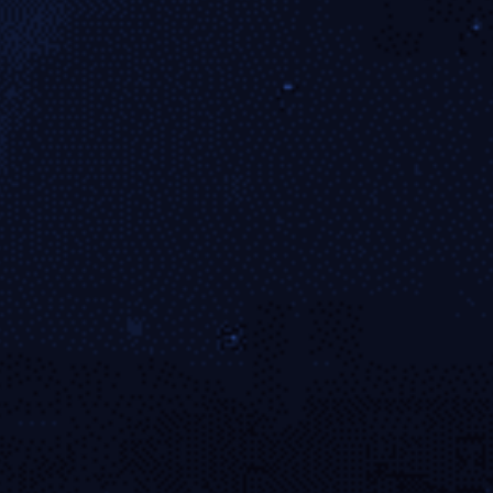
痛心总结经
奥带领球队迎战对手，但不幸的是，球...
赛自豪感满
越的表现和无与伦比的领导力，成功...
缺他球队难
，认为他为曼联注入了创造力，并且...
联系我们
快速导航