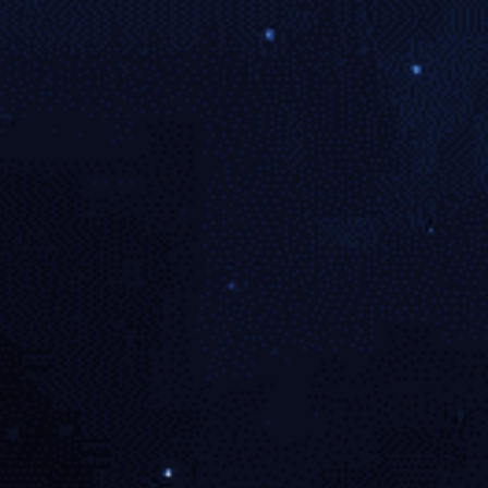
塞尔吉尼奥赛后感慨主场失利
在近期的一场重要比赛中，塞尔吉尼
2026-05-30
C罗激励球队闯入亚冠二级决
在近期的亚冠联赛中，C罗凭借其卓
2026-06-04
贝巴称B费为曼联注入创造力
本文旨在深入探讨贝巴对B费的评价
2026-07-02
9游会j9官网登录入口