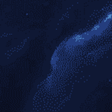
足将在未来面临许多挑战与机遇。一方面，由于市场竞争加剧，
务，将是一个长期课题。同时，新政策是否能持续得到认可，也
球俱乐部树立榜样，引领行业发展方向。在当前全球体育产业蓬
一模式，共同推动整个行业朝着更健康、有序的发展迈进。
积分制度，不仅提升了切尔西男足拥趸们观看比赛时的信息安全
响，让越来越多的人加入到支持这支伟大球队的行列中来，共同
ng policy充分体现出对粉丝需求及市场环境变化的敏锐把握
广大的蓝军拥趸带来全新的观赛体验，并营造出更加热烈友好的
续关注并优化细节，相信这项改革不仅能令现有粉丝满意，也会